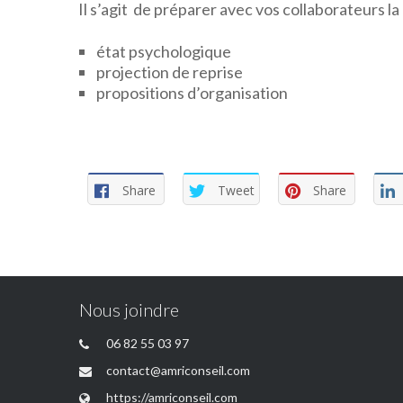
Il s’agit de préparer avec vos collaborateurs l
état psychologique
projection de reprise
propositions d’organisation
Share
Tweet
Share
Nous joindre
06 82 55 03 97
contact@amriconseil.com
https://amriconseil.com