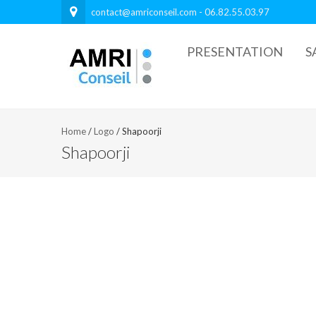
contact@amriconseil.com - 06.82.55.03.97
PRESENTATION
S
Home
/
Logo
/
Shapoorji
Shapoorji